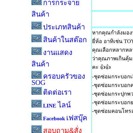
การกระจาย
สินค้า
ประเภทสินค้า
หากคุณกำลังมองห
สินค้าในสต๊อก
ยี่ห้อ อาทิเช่น
คุณเลือกหลากหลา
งานแสดง
ว่าคุณภาพเกินคุ
สินค้า
คะ 👍👍
ครอบครัวของ
-ชุดซ่อมกระบอกเล
SOG
-ชุดซ่อมกระบอกค
ติดต่อเรา
-ชุดซ่อมกระปุกพ
-ชุดซ่อมกระบอก
ไลน์
LINE
-ชุดซ่อมคอนโทรล
เฟสบุ๊ค
Facebook
สอบถาม&สั่ง