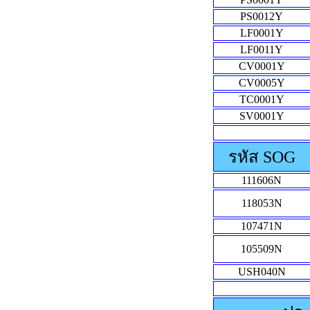
PS0012Y
LF0001Y
LF0011Y
CV0001Y
CV0005Y
TC0001Y
SV0001Y
รหัส SOG
111606N
118053N
107471N
105509N
USH040N