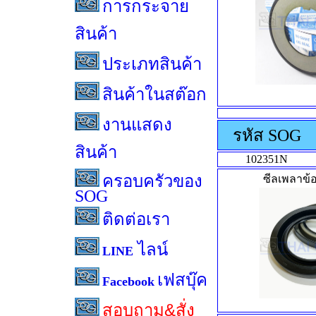
การกระจาย
สินค้า
ประเภทสินค้า
สินค้าในสต๊อก
งานแสดง
รหัส SOG
สินค้า
102351N
ครอบครัวของ
ซีลเพลาข้อ
SOG
ติดต่อเรา
ไลน์
LINE
เฟสบุ๊ค
Facebook
สอบถาม&สั่ง