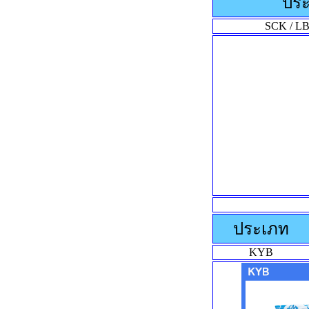
ปร
SCK / L
ประเภท
KYB