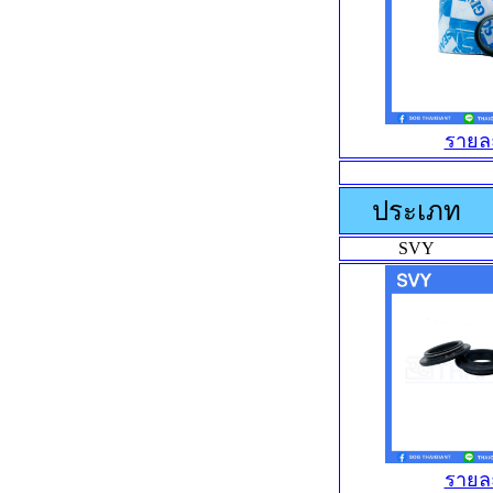
รายล
ประเภท
SVY
รายล