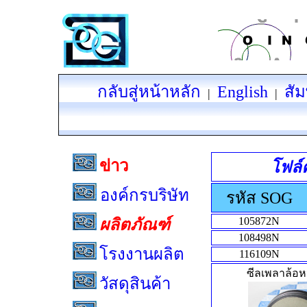
กลับสู่หน้าหลัก
English
สัม
|
|
ข่าว
โฟล์
องค์กรบริษัท
รหัส SOG
105872N
ผลิตภัณฑ์
108498N
โรงงานผลิต
116109N
ซีลเพลาล้อห
วัสดุสินค้า