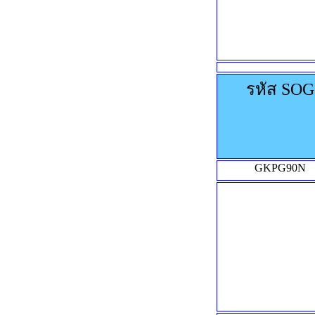
รหัส SOG
GKPG90N