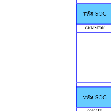
รหัส SOG
GKMM70N
รหัส SOG
006921R