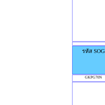
รหัส SOG
GKPG70N