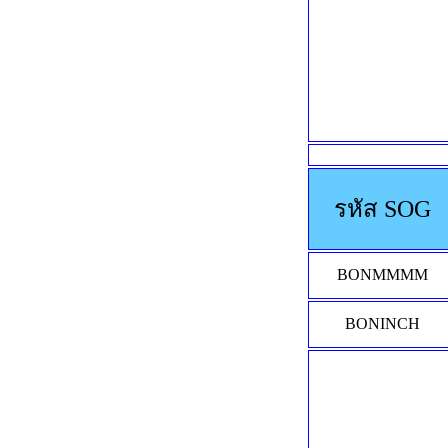
รหัส SOG
BONMMMM
BONINCH