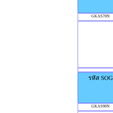
GKAS70N
รหัส SOG
GKAS90N