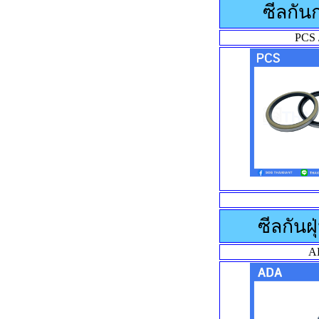
ซีลกั
PCS 
ซีลกันฝ
A