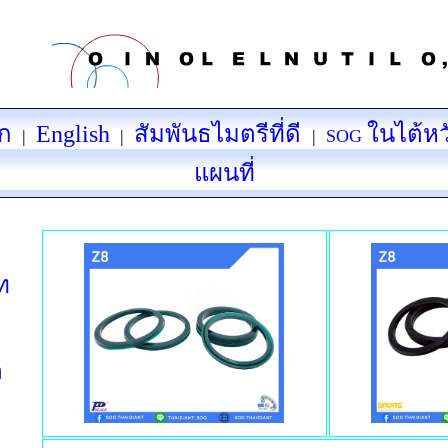
ัก
English
สัมพันธไมตรีที่ดี
ในไต้หว
|
|
|
SOG
แผนที่
ท
ต