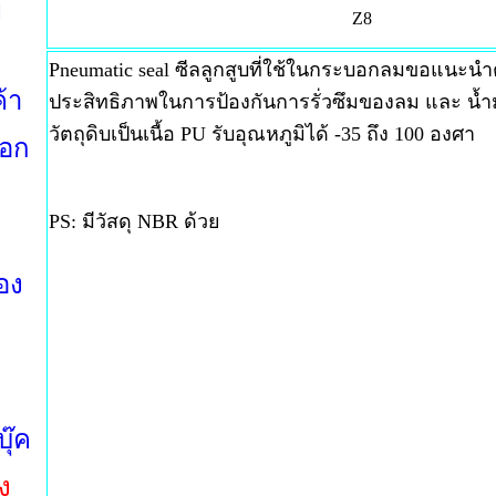
ย
Z8
Pneumatic seal ซีลลูกสูบที่ใช้ในกระบอกลมขอแนะนำตั
้า
ประสิทธิภาพในการป้องกันการรั่วซึมของลม และ น้ำมั
วัตถุดิบเป็นเนื้อ PU รับอุณหภูมิได้ -35 ถึง 100 องศา
๊อก
PS: มีวัสดุ NBR ด้วย
อง
ุ๊ค
ง