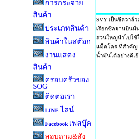
การกระจาย
สินค้า
SVY เป็นซีลวาล์ว
ประเภทสินค้า
เรียกซีลจานบินนั่
ส่วนใหญ่นำไปใช
สินค้าในสต๊อก
แม็คโคร ที่สำคัญ
งานแสดง
น้ำมันได้อย่างดีเย
สินค้า
ครอบครัวของ
SOG
ติดต่อเรา
ไลน์
LINE
เฟสบุ๊ค
Facebook
สอบถาม&สั่ง