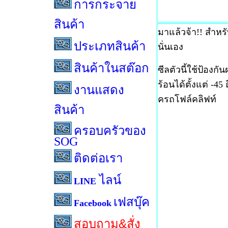
การกระจาย
สินค้า
มาแล้วจ้า!! สำหรับ
ประเภทสินค้า
นั่นเอง
สินค้าในสต๊อก
ซีลตัวนี้ใช้ป้องก
ร้อนได้ตั้งแต่ -4
งานแสดง
ครถโฟล์คลิฟท์
สินค้า
ครอบครัวของ
SOG
ติดต่อเรา
ไลน์
LINE
เฟสบุ๊ค
Facebook
สอบถาม&สั่ง